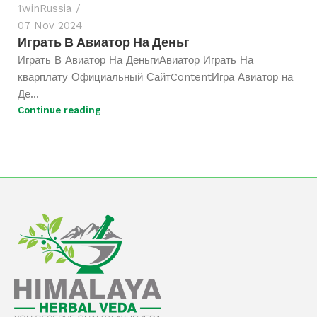
1winRussia
07 Nov 2024
Играть В Авиатор На Деньг
Играть В Авиатор На ДеньгиАвиатор Играть На
кварплату Официальный СайтContentИгра Авиатор на
Де...
Continue reading